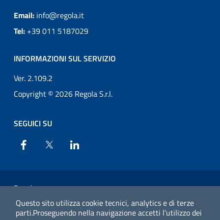
Email:
info@regola.it
Tel:
+39 011 5187029
INFORMAZIONI SUL SERVIZIO
Ver. 2.109.2
Copyright © 2026 Regola S.r.l.
SEGUICI SU
Facebook
X
Linkedin
Regola
Questo sito utilizza cookie tecnici, analytics e di terze
Privacy
parti.
Proseguendo nella navigazione accetti l’utilizzo dei