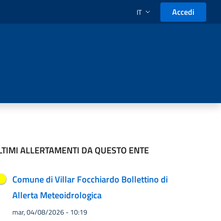
Accedi
IT
SELEZIONE LINGUA: LINGUA
LTIMI ALLERTAMENTI DA QUESTO ENTE
Comune di Villar Focchiardo Bollettino di
Allerta Meteoidrologica
mar, 04/08/2026 - 10:19