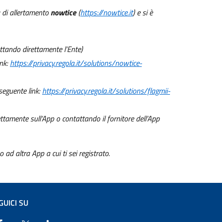
a di allertamento
nowtice
(
https://nowtice.it
) e si è
tattando direttamente l’Ente)
ink:
https://privacy.regola.it/solutions/nowtice-
 seguente link:
https://privacy.regola.it/solutions/flagmii-
ettamente sull’App o contattando il fornitore dell’App
o ad altra App a cui ti sei registrato.
GUICI SU