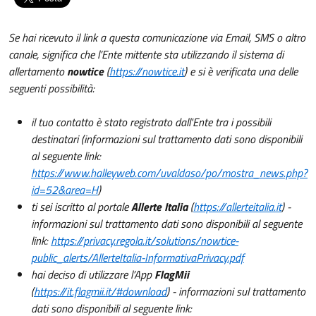
Se hai ricevuto il link a questa comunicazione via Email, SMS o altro
canale, significa che l’Ente mittente sta utilizzando il sistema di
allertamento
nowtice
(
https://nowtice.it
) e si è verificata una delle
seguenti possibilità:
il tuo contatto è stato registrato dall'Ente tra i possibili
destinatari (informazioni sul trattamento dati sono disponibili
al seguente link:
https://www.halleyweb.com/uvaldaso/po/mostra_news.php?
id=52&area=H
)
ti sei iscritto al portale
Allerte Italia
(
https://allerteitalia.it
) -
informazioni sul trattamento dati sono disponibili al seguente
link:
https://privacy.regola.it/solutions/nowtice-
public_alerts/AllerteItalia-InformativaPrivacy.pdf
hai deciso di utilizzare l’App
FlagMii
(
https://it.flagmii.it/#download
) - informazioni sul trattamento
dati sono disponibili al seguente link: