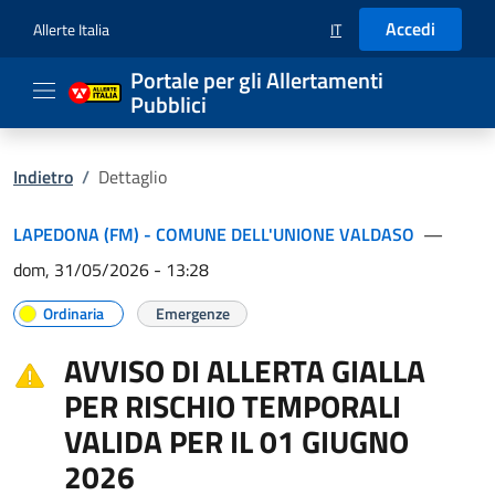
Accedi
Allerte Italia
IT
SELEZIONE LINGUA: LIN
Portale per gli Allertamenti
Pubblici
Indietro
/
Dettaglio
LAPEDONA (FM) - COMUNE DELL'UNIONE VALDASO
—
dom, 31/05/2026 - 13:28
Ordinaria
Emergenze
AVVISO DI ALLERTA GIALLA
PER RISCHIO TEMPORALI
VALIDA PER IL 01 GIUGNO
2026