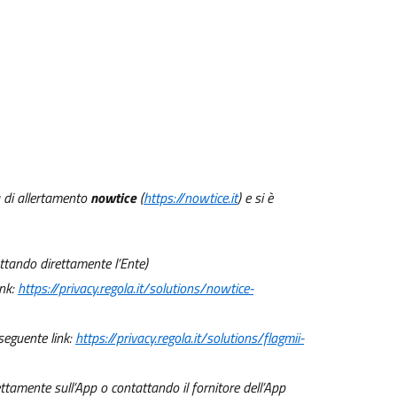
a di allertamento
nowtice
(
https://nowtice.it
) e si è
tattando direttamente l’Ente)
ink:
https://privacy.regola.it/solutions/nowtice-
 seguente link:
https://privacy.regola.it/solutions/flagmii-
ettamente sull’App o contattando il fornitore dell’App