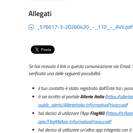
Allegati
_576617-3-20260420_-_110_-_AVV.pdf
Se hai ricevuto il link a questa comunicazione via Email, 
verificata una delle seguenti possibilità:
il tuo contatto è stato registrato dall'Ente tra i po
ti sei iscritto al portale
Allerte Italia
(
https://allerteit
public_alerts/AllerteItalia-InformativaPrivacy.pdf
hai deciso di utilizzare l’App
FlagMii
(
https://it.fla
app/FlagMiiApp-InformativaPrivacy.pdf
hai deciso di utilizzare un'altra app integrata con i