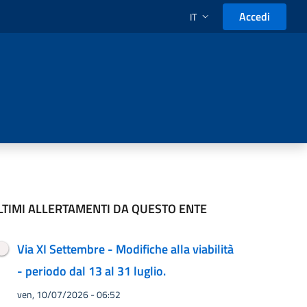
Accedi
IT
SELEZIONE LINGUA: LINGUA
LTIMI ALLERTAMENTI DA QUESTO ENTE
Via XI Settembre - Modifiche alla viabilità
- periodo dal 13 al 31 luglio.
ven, 10/07/2026 - 06:52