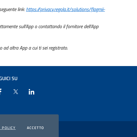
 seguente link:
https://privacy.regola.it/solutions/flagmii-
ettamente sull’App o contattando il fornitore dell’App
o ad altra App a cui ti sei registrato.
GUICI SU
Facebook
X
Linkedin
 POLICY
ACCETTO