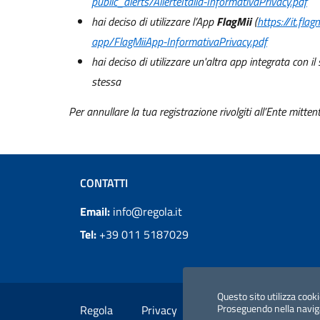
public_alerts/AllerteItalia-InformativaPrivacy.pdf
hai deciso di utilizzare l’App
FlagMii
(
https://it.fla
app/FlagMiiApp-InformativaPrivacy.pdf
hai deciso di utilizzare un'altra app integrata con i
stessa
Per annullare la tua registrazione rivolgiti all’Ente mitten
CONTATTI
Email:
info@regola.it
Tel:
+39 011 5187029
Questo sito utilizza cookie
Proseguendo nella navigaz
Regola
Privacy
Termini
Cookie Pol