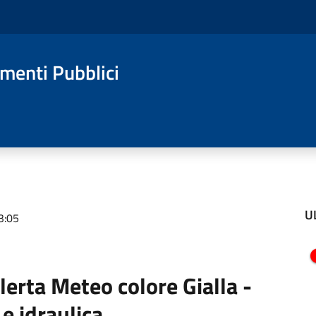
amenti Pubblici
U
3:05
rta Meteo colore Gialla -
 e idraulica