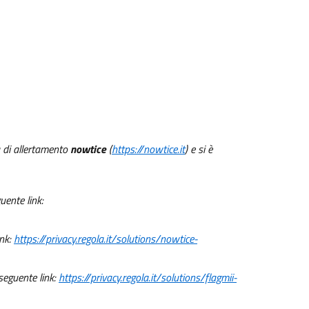
a di allertamento
nowtice
(
https://nowtice.it
) e si è
uente link:
ink:
https://privacy.regola.it/solutions/nowtice-
 seguente link:
https://privacy.regola.it/solutions/flagmii-