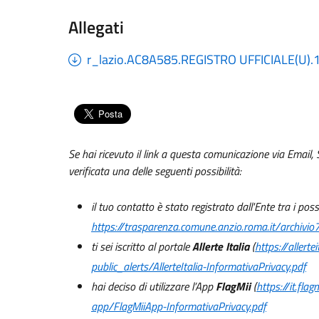
Allegati
r_lazio.AC8A585.REGISTRO UFFICIALE(U)
Se hai ricevuto il link a questa comunicazione via Email, 
verificata una delle seguenti possibilità:
il tuo contatto è stato registrato dall'Ente tra i pos
https://trasparenza.comune.anzio.roma.it/archi
ti sei iscritto al portale
Allerte Italia
(
https://allerteit
public_alerts/AllerteItalia-InformativaPrivacy.pdf
hai deciso di utilizzare l’App
FlagMii
(
https://it.fla
app/FlagMiiApp-InformativaPrivacy.pdf