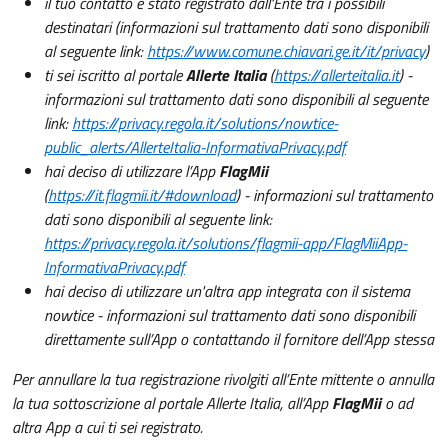
il tuo contatto è stato registrato dall'Ente tra i possibili
destinatari (informazioni sul trattamento dati sono disponibili
al seguente link:
https://www.comune.chiavari.ge.it/it/privacy
)
ti sei iscritto al portale
Allerte Italia
(
https://allerteitalia.it
) -
informazioni sul trattamento dati sono disponibili al seguente
link:
https://privacy.regola.it/solutions/nowtice-
public_alerts/AllerteItalia-InformativaPrivacy.pdf
hai deciso di utilizzare l’App
FlagMii
(
https://it.flagmii.it/#download
) - informazioni sul trattamento
dati sono disponibili al seguente link:
https://privacy.regola.it/solutions/flagmii-app/FlagMiiApp-
InformativaPrivacy.pdf
hai deciso di utilizzare un'altra app integrata con il sistema
nowtice - informazioni sul trattamento dati sono disponibili
direttamente sull’App o contattando il fornitore dell’App stessa
Per annullare la tua registrazione rivolgiti all’Ente mittente o annulla
la tua sottoscrizione al portale Allerte Italia, all’App
FlagMii
o ad
altra App a cui ti sei registrato.