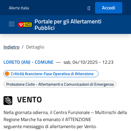
Accedi
Allerte Italia
IT
SELEZIONE LINGUA: LIN
Portale per gli Allertamenti
Pubblici
Indietro
/
Dettaglio
LORETO (AN) - COMUNE
—
sab, 04/10/2025 - 12:23
Criticità Arancione-Fase Operativa di Attenzione
Protezione Civile - Allertamenti e Comunicazioni di Emergenza
VENTO
Nella giornata odierna, il Centro Funzionale – Multirischi della
Regione Marche ha emanato il ATTENZIONE
seguente messaggio di allertamento per Vento.