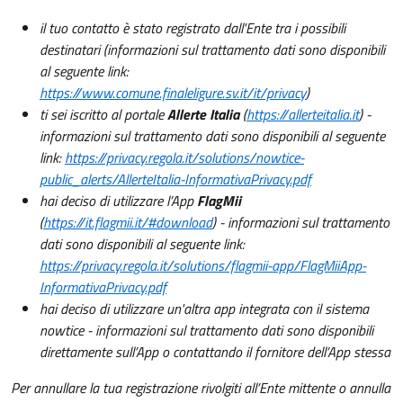
il tuo contatto è stato registrato dall'Ente tra i possibili
destinatari (informazioni sul trattamento dati sono disponibili
al seguente link:
https://www.comune.finaleligure.sv.it/it/privacy
)
ti sei iscritto al portale
Allerte Italia
(
https://allerteitalia.it
) -
informazioni sul trattamento dati sono disponibili al seguente
link:
https://privacy.regola.it/solutions/nowtice-
public_alerts/AllerteItalia-InformativaPrivacy.pdf
hai deciso di utilizzare l’App
FlagMii
(
https://it.flagmii.it/#download
) - informazioni sul trattamento
dati sono disponibili al seguente link:
https://privacy.regola.it/solutions/flagmii-app/FlagMiiApp-
InformativaPrivacy.pdf
hai deciso di utilizzare un'altra app integrata con il sistema
nowtice - informazioni sul trattamento dati sono disponibili
direttamente sull’App o contattando il fornitore dell’App stessa
Per annullare la tua registrazione rivolgiti all’Ente mittente o annulla